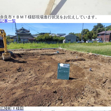
奈良市ＹＢＭＴ様邸現場進行状況をお伝えしています。
記事一覧
広陵町Ｙ様邸