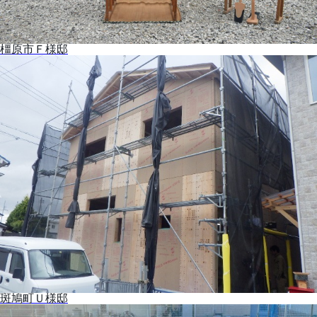
橿原市Ｆ様邸
斑鳩町Ｕ様邸