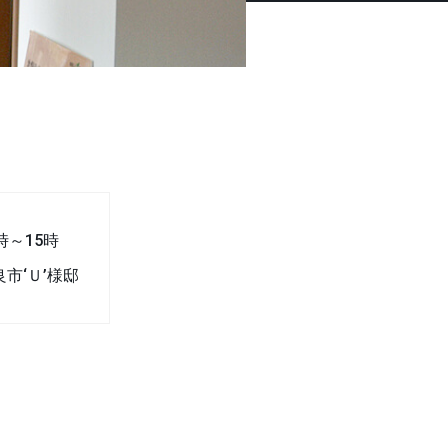
時～15時
良市‘Ｕ’様邸