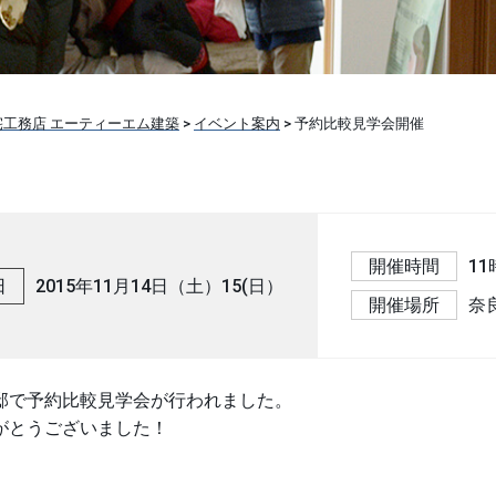
工務店 エーティーエム建築
>
イベント案内
>
予約比較見学会開催
開催時間
11
日
2015年11月14日（土）15(日）
開催場所
奈
邸で予約比較見学会が行われました。
がとうございました！